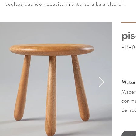
adultos cuando necesitan sentarse a baja altura".
pi
PB-0
Mater
Madera
con ma
Sellad