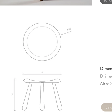
solic
Dimen
Diáme
Alto:
volv