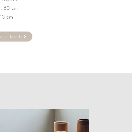
: 60 cm
 43 cm
er al listado