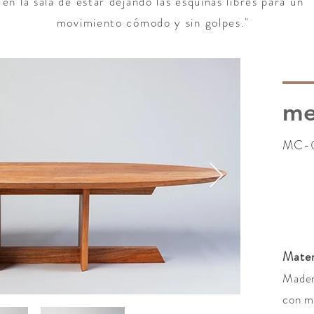
en la sala de estar dejando las esquinas libres para un
movimiento cómodo y sin golpes."
me
MC-
Mater
Mader
con m