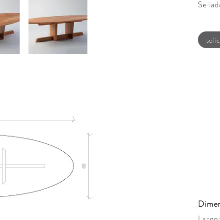
Sellad
solic
Dimen
Largo