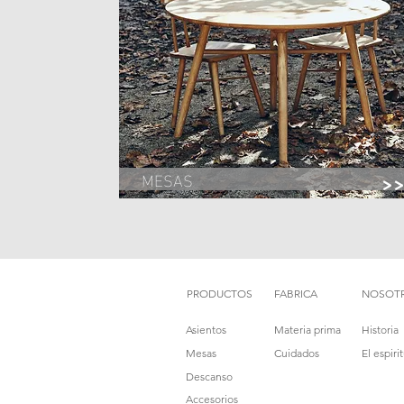
MESAS
>
PRODUCTOS
FABRICA
NOSOT
Asientos
Materia prima
Historia
Mesas
Cuidados
El espir
Descanso
Accesorios