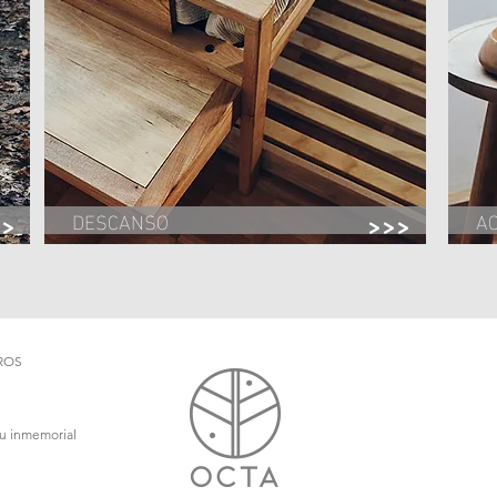
DESCANSO
A
>>
>>>
ROS
itu inmemorial