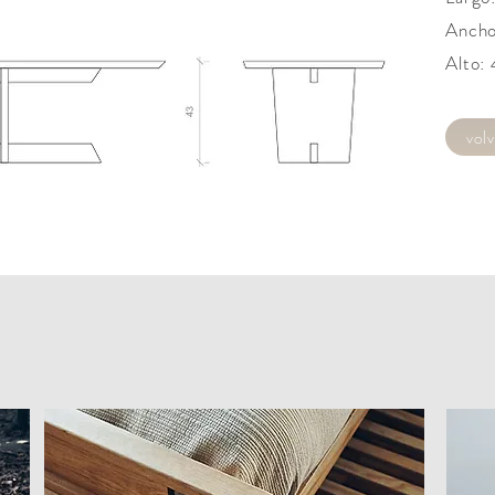
Ancho
Alto:
volv