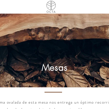
Mesas
rma ovalada de esta mesa nos entrega un óptimo recorr