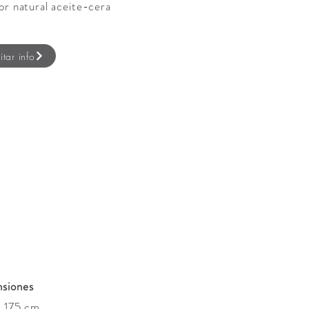
or natural aceite-cera
itar info
siones
: 175 cm