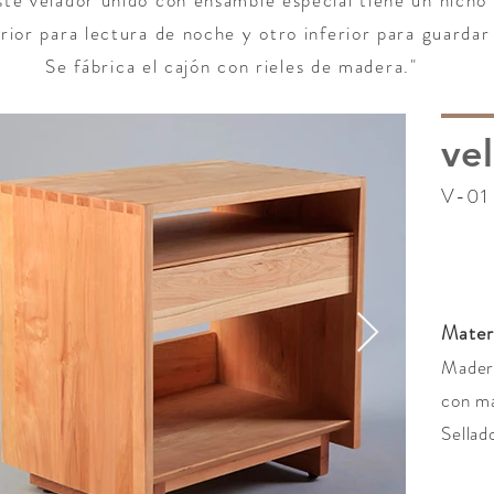
ste velador unido con ensamble especial tiene un nicho
rior para lectura de noche y otro inferior para guardar 
Se fábrica el cajón con rieles de madera."
ve
V-01
Mater
Madera
con ma
Sellad