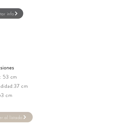
itar info
siones
: 53 cm
ndidad:37 cm
 53 cm
er al listado