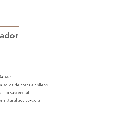
.
lador
iales :
 sólida de bosque chileno
nejo sustentable
or natural aceite-cera