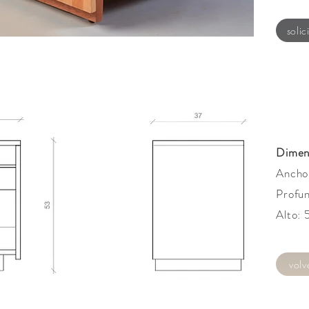
solic
Dimen
Ancho
Profu
Alto:
volv