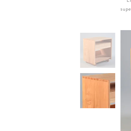
"E
supe